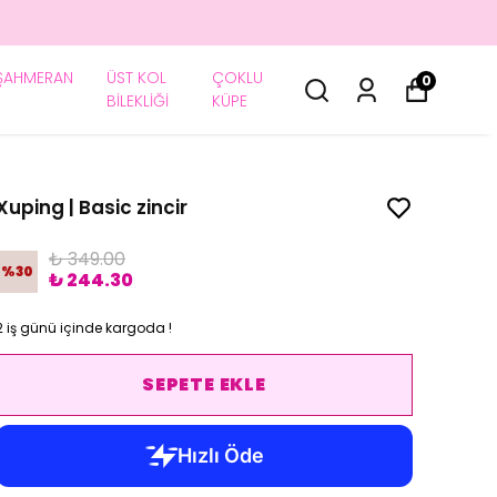
ŞAHMERAN
ÜST KOL
ÇOKLU
0
BİLEKLİĞİ
KÜPE
Xuping | Basic zincir
₺ 349.00
%
30
₺ 244.30
2 iş günü içinde kargoda !
SEPETE EKLE