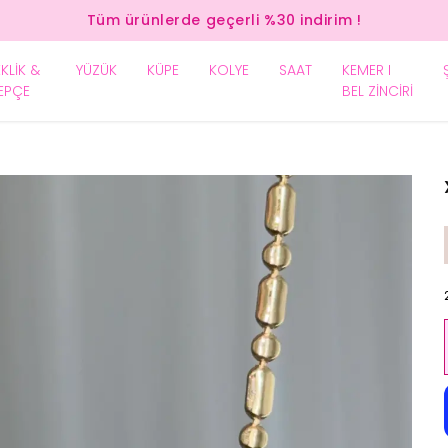
Tüm ürünlerde geçerli %30 indirim !
EKLİK &
YÜZÜK
KÜPE
KOLYE
SAAT
KEMER I
EPÇE
BEL ZİNCİRİ