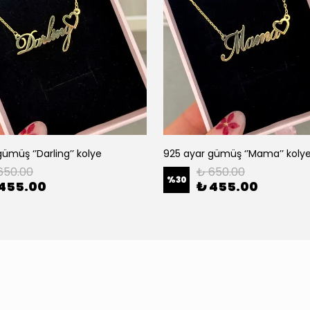
ümüş ‘’Darling’’ kolye
925 ayar gümüş ‘’Mama’’ koly
650.00
₺ 650.00
%
30
 455.00
₺ 455.00