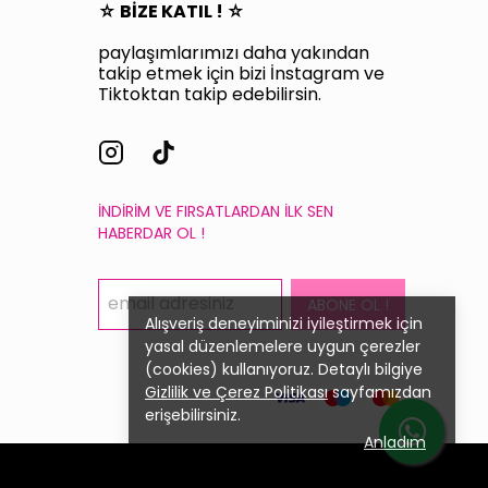
☆ BİZE KATIL ! ☆
paylaşımlarımızı daha yakından
takip etmek için bizi İnstagram ve
Tiktoktan takip edebilirsin.
İNDİRİM VE FIRSATLARDAN İLK SEN
HABERDAR OL !
ABONE OL !
Alışveriş deneyiminizi iyileştirmek için
yasal düzenlemelere uygun çerezler
(cookies) kullanıyoruz. Detaylı bilgiye
Gizlilik ve Çerez Politikası
sayfamızdan
erişebilirsiniz.
Anladım