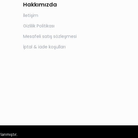
Hakkımızda
İletişim
Gizlilik Politikası
Mesafeli satış sözleşmesi
İptal & iade koşulları
rlanmıştır.