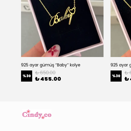
925 ayar gümüş ‘’Baby’’ kolye
925 ayar g
₺ 650.00
₺ 
%
30
%
30
₺ 455.00
₺