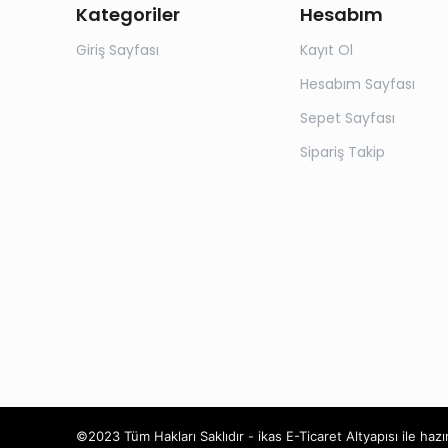
Kategoriler
Hesabım
Giriş Sayfası
Kayıt Ol
Hesabım Sayfası
Sepet Sayfası
Sipariş Takip
©2023 Tüm Hakları Saklıdır - ikas E-Ticaret
Altyapısı ile hazı