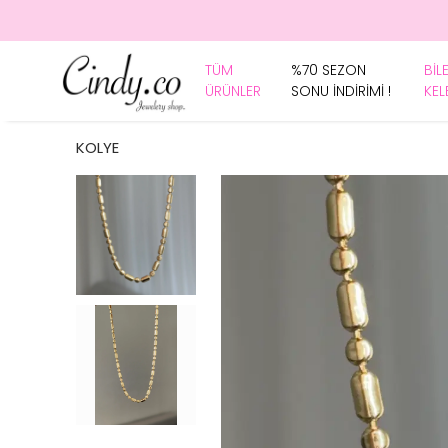
TÜM
%70 SEZON
BİL
ÜRÜNLER
SONU İNDİRİMİ !
KEL
KOLYE