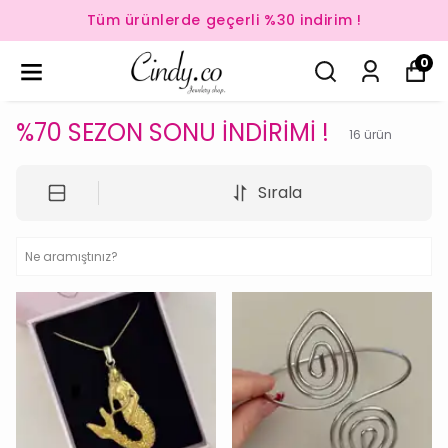
Tüm ürünlerde geçerli %30 indirim !
0
%70 SEZON SONU İNDİRİMİ !
16
ürün
Sırala