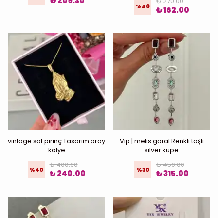
₺ 209.30
₺ 270.00
%
40
₺ 162.00
vintage saf pirinç Tasarım pray
Vıp | melis göral Renkli taşlı
kolye
silver küpe
₺ 400.00
₺ 450.00
%
40
%
30
₺ 240.00
₺ 315.00