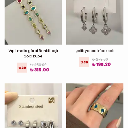
Vıp | melis göral Renkli taşlı
çelik yonca küpe seti
gold küpe
₺ 279.00
%
30
₺ 195.30
₺ 450.00
%
30
₺ 315.00