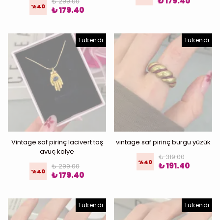
₺ 179.40
₺ 299.00
%
40
₺ 179.40
Tükendi
Tükendi
Vintage saf pirinç lacivert taş
vintage saf pirinç burgu yüzük
avuç kolye
₺ 319.00
%
40
₺ 191.40
₺ 299.00
%
40
₺ 179.40
Tükendi
Tükendi