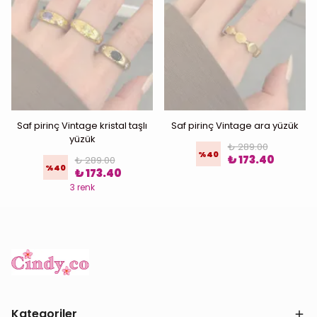
Saf pirinç Vintage kristal taşlı
Saf pirinç Vintage ara yüzük
yüzük
₺ 289.00
%
40
₺ 173.40
₺ 289.00
%
40
₺ 173.40
3 renk
Kategoriler