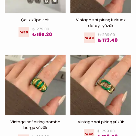
Çelik küpe seti
Vintage saf pirinç turkuaz
detaylı yüzük
₺ 279.00
%
30
₺ 195.30
₺ 289.00
%
40
₺ 173.40
Vintage saf pirinç bombe
Vintage saf pirinç yüzük
burgu yüzük
₺ 299.00
%
40