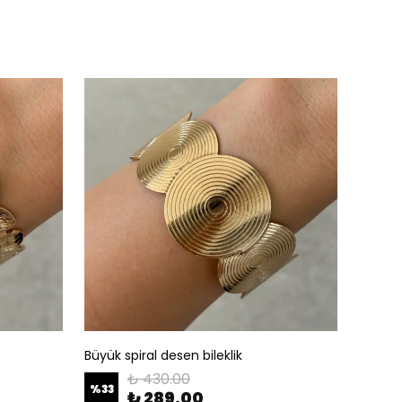
Büyük spiral desen bileklik
Deniz k
₺ 430.00
%
33
%
33
₺ 289.00