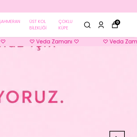
ŞAHMERAN
ÜST KOL
ÇOKLU
0
BİLEKLİĞİ
KÜPE
♡ Veda Zamanı ♡
♡ Veda Zamanı 