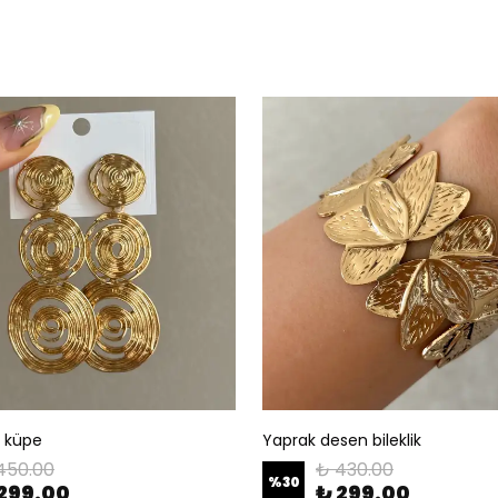
l küpe
Yaprak desen bileklik
450.00
₺ 430.00
%
30
299.00
₺ 299.00