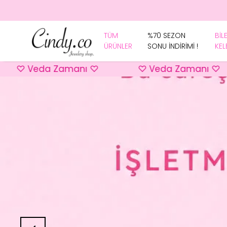
TÜM
%70 SEZON
BİL
ÜRÜNLER
SONU İNDİRİMİ !
KEL
 Veda Zamanı ♡
♡ Veda Zamanı ♡