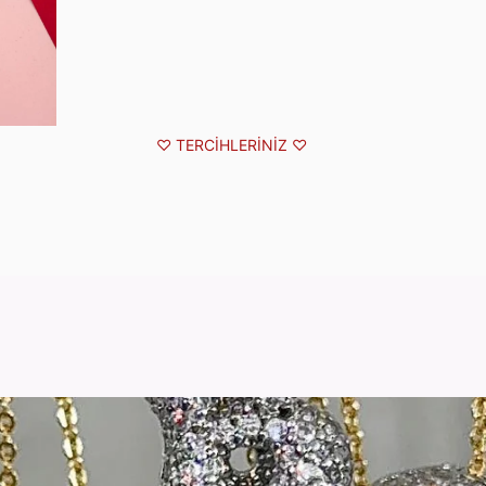
⁠♡ TERCİHLERİNİZ ⁠♡