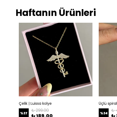
Haftanın Ürünleri
Çelik | Luissa kolye
Üçlü spira
₺ 299.00
₺ 
%
37
%
34
₺ 189.00
₺ 