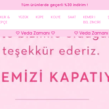
Tüm ürünlerde geçerli %30 indirim !
EKLİK &
YÜZÜK
KÜPE
KOLYE
SAAT
KEMER I
EPÇE
BEL ZİNCİRİ
♡ Veda Zamanı ♡
♡ Veda Zamanı ♡