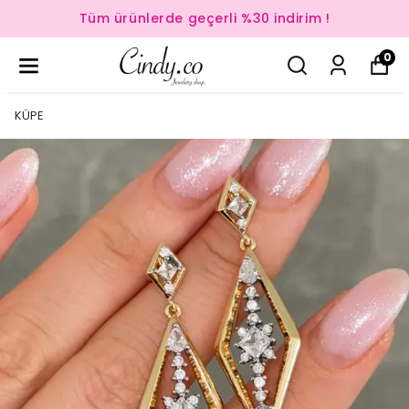
Tüm ürünlerde geçerli %30 indirim !
0
KÜPE