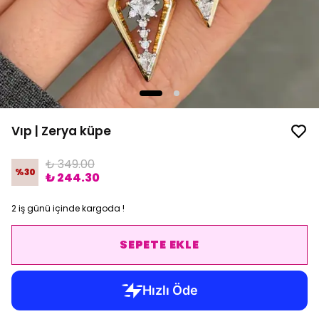
Vıp | Zerya küpe
₺ 349.00
%
30
₺ 244.30
2 iş günü içinde kargoda !
SEPETE EKLE