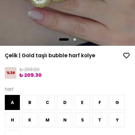
Çelik | Gold taşlı bubble harf kolye
₺ 299.00
%
30
₺ 209.30
harf
A
B
C
D
E
F
G
H
K
M
N
S
T
Y