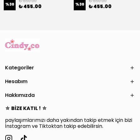
₺ 650.00
₺ 650.00
%
30
%
30
₺ 455.00
₺ 455.00
Kategoriler
Hesabım
Hakkımızda
☆ BİZE KATIL ! ☆
paylaşımlarımızı daha yakından takip etmek için bizi
İnstagram ve Tiktoktan takip edebilirsin.