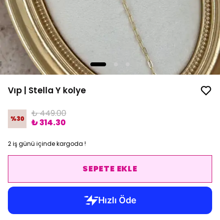
Vıp | Stella Y kolye
₺ 449.00
%
30
₺ 314.30
2 iş günü içinde kargoda !
SEPETE EKLE