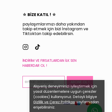
☆ BİZE KATIL ! ☆
paylaşımlarımızı daha yakından
takip etmek için bizi İnstagram ve
Tiktoktan takip edebilirsin.
İNDİRİM VE FIRSATLARDAN İLK SEN
HABERDAR OL !
ABONE OL !
Alışveriş deneyiminizi iyileştirmek için
yasal düzenlemelere uygun çerezler
(cookies) kullanıyoruz. Detaylı bilgiye
Gizlilik ve Çerez Politikası
sayfamızdan
erişebilirsiniz.