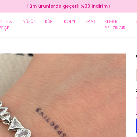
Tüm ürünlerde geçerli %30 indirim !
EKLİK &
YÜZÜK
KÜPE
KOLYE
SAAT
KEMER I
EPÇE
BEL ZİNCİRİ