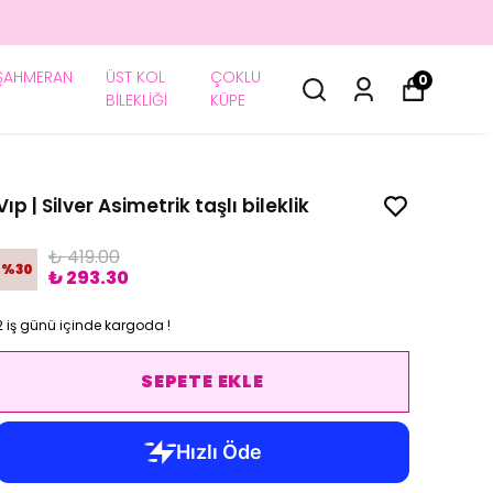
ŞAHMERAN
ÜST KOL
ÇOKLU
0
BİLEKLİĞİ
KÜPE
Vıp | Silver Asimetrik taşlı bileklik
₺ 419.00
%
30
₺ 293.30
2 iş günü içinde kargoda !
SEPETE EKLE