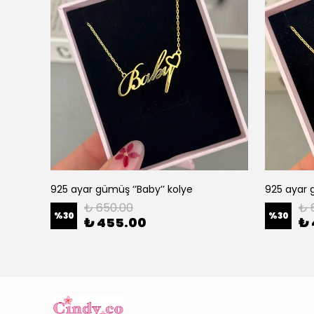
925 ayar gümüş ‘’Baby’’ kolye
925 ayar g
₺ 650.00
₺ 
%
30
%
30
₺ 455.00
₺