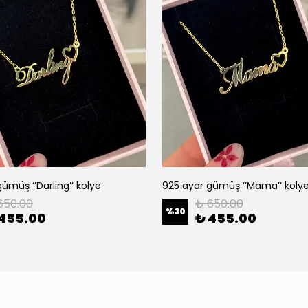
ümüş ‘’Darling’’ kolye
925 ayar gümüş ‘’Mama’’ koly
650.00
₺ 650.00
%
30
 455.00
₺ 455.00