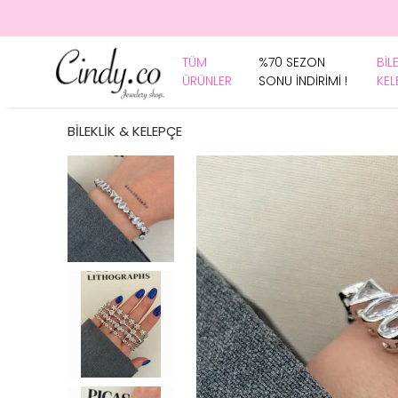
TÜM
%70 SEZON
BİL
ÜRÜNLER
SONU İNDİRİMİ !
KEL
BİLEKLİK & KELEPÇE