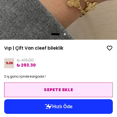
Vıp | Çift Van cleef bileklik
₺ 419.00
%
30
₺ 293.30
2 iş günü içinde kargoda !
SEPETE EKLE