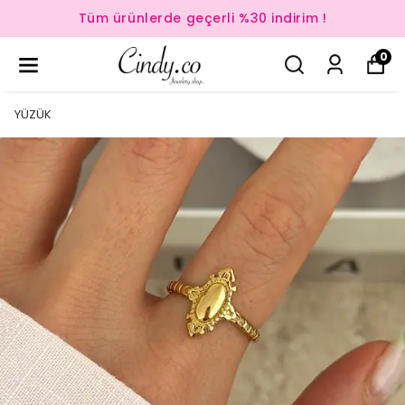
Tüm ürünlerde geçerli %30 indirim !
0
YÜZÜK