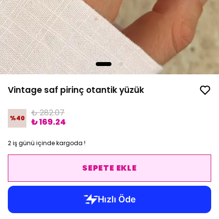
Vintage saf pirinç otantik yüzük
₺ 282.07
%
40
₺ 169.24
2 iş günü içinde kargoda !
SEPETE EKLE