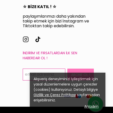
☆ BİZE KATIL ! ☆
paylaşımlarımızı daha yakından
takip etmek için bizi İnstagram ve
Tiktoktan takip edebilirsin.
İNDİRİM VE FIRSATLARDAN İLK SEN
HABERDAR OL !
ABONE OL !
Alışveriş deneyiminizi iyileştirmek için
yasal düzenlemelere uygun çerezler
(cookies) kullanıyoruz. Detaylı bilgiye
Gizlilik ve Çerez Politikası
sayfamızdan
erişebilirsiniz.
Anladım