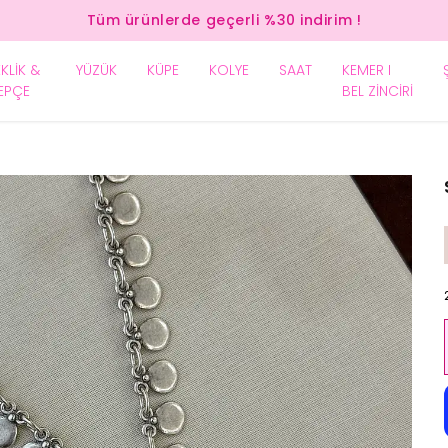
Tüm ürünlerde geçerli %30 indirim !
EKLİK &
YÜZÜK
KÜPE
KOLYE
SAAT
KEMER I
EPÇE
BEL ZİNCİRİ