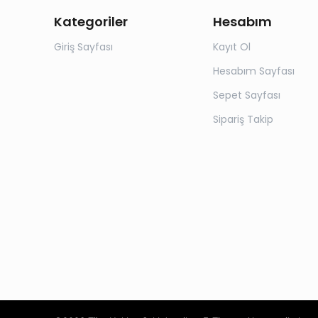
Kategoriler
Hesabım
Giriş Sayfası
Kayıt Ol
Hesabım Sayfası
Sepet Sayfası
Sipariş Takip