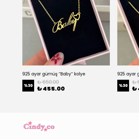
925 ayar gümüş ‘’Baby’’ kolye
925 ayar g
₺ 650.00
₺ 
%
30
%
30
₺ 455.00
₺