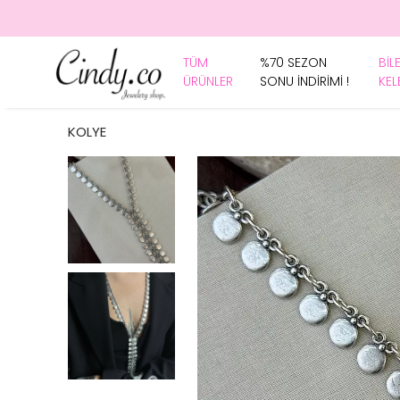
TÜM
%70 SEZON
BİL
ÜRÜNLER
SONU İNDİRİMİ !
KEL
KOLYE