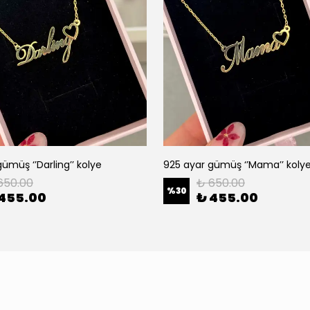
ümüş ‘’Darling’’ kolye
925 ayar gümüş ‘’Mama’’ koly
650.00
₺ 650.00
%
30
 455.00
₺ 455.00