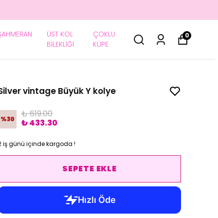
ŞAHMERAN
ÜST KOL
ÇOKLU
0
BİLEKLİĞİ
KÜPE
Silver vintage Büyük Y kolye
₺ 619.00
%
30
₺ 433.30
2 iş günü içinde kargoda !
SEPETE EKLE