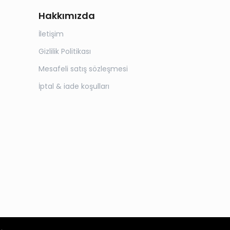
Hakkımızda
İletişim
Gizlilik Politikası
Mesafeli satış sözleşmesi
İptal & iade koşulları