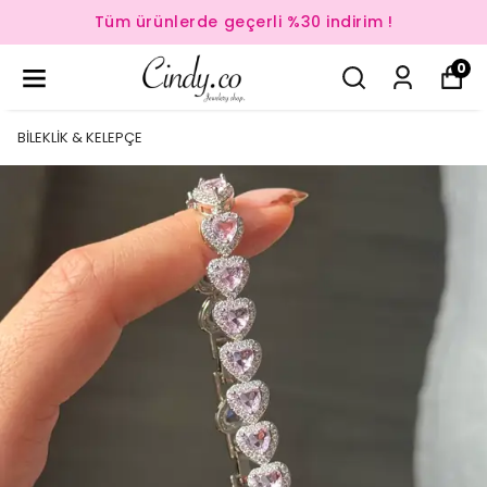
Tüm ürünlerde geçerli %30 indirim !
0
BİLEKLİK & KELEPÇE