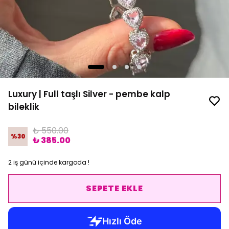
Luxury | Full taşlı Silver - pembe kalp
bileklik
₺ 550.00
%
30
₺ 385.00
2 iş günü içinde kargoda !
SEPETE EKLE