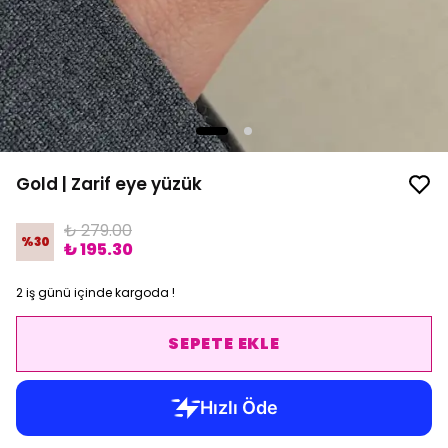
Gold | Zarif eye yüzük
₺ 279.00
%
30
₺ 195.30
2 iş günü içinde kargoda !
SEPETE EKLE