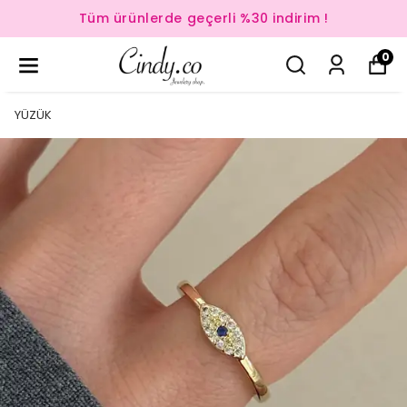
Tüm ürünlerde geçerli %30 indirim !
0
YÜZÜK