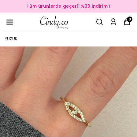
Tüm ürünlerde geçerli %30 indirim !
0
YÜZÜK