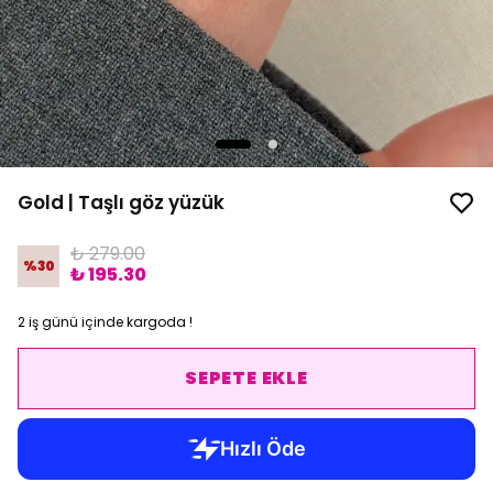
Gold | Taşlı göz yüzük
₺ 279.00
%
30
₺ 195.30
2 iş günü içinde kargoda !
SEPETE EKLE