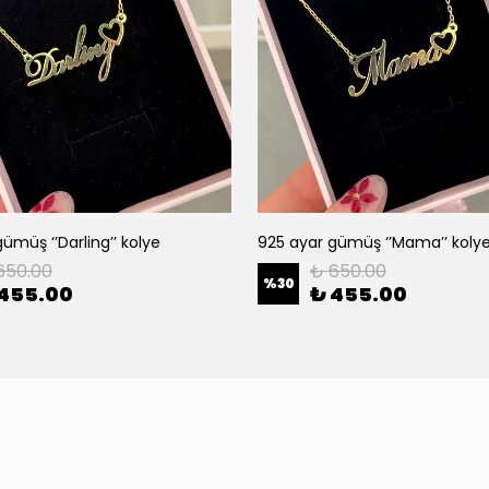
ümüş ‘’Darling’’ kolye
925 ayar gümüş ‘’Mama’’ koly
650.00
₺ 650.00
%
30
 455.00
₺ 455.00