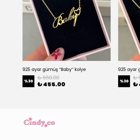
925 ayar gümüş ‘’Baby’’ kolye
925 ayar g
₺ 650.00
₺ 
%
30
%
30
₺ 455.00
₺