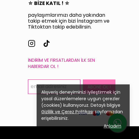
☆ BİZE KATIL ! ☆
paylaşımlarımızı daha yakından
takip etmek için bizi İnstagram ve
Tiktoktan takip edebilirsin.
İNDİRİM VE FIRSATLARDAN İLK SEN
HABERDAR OL !
ABONE OL !
Alışveriş deneyiminizi iyileştirmek için
yasal düzenlemelere uygun çerezler
(cookies) kullanıyoruz. Detaylı bilgiye
Gizlilik ve Çerez Politikası
sayfamızdan
erişebilirsiniz.
Anladım