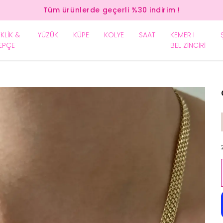
Tüm ürünlerde geçerli %30 indirim !
EKLİK &
YÜZÜK
KÜPE
KOLYE
SAAT
KEMER I
EPÇE
BEL ZİNCİRİ