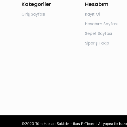
Kategoriler
Hesabım
Giriş Sayfası
Kayıt Ol
Hesabım Sayfası
Sepet Sayfası
Sipariş Takip
©2023 Tüm Hakları Saklıdır - ikas E-Ticaret
Altyapısı ile hazı