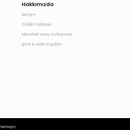
Hakkımızda
İletişim
Gizlilik Politikası
Mesafeli satış sözleşmesi
İptal & iade koşulları
rlanmıştır.