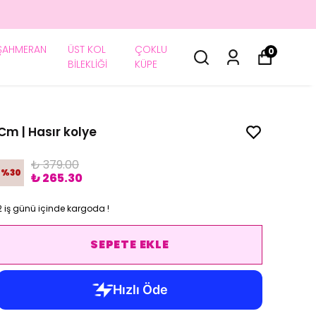
ŞAHMERAN
ÜST KOL
ÇOKLU
0
BİLEKLİĞİ
KÜPE
Cm | Hasır kolye
₺ 379.00
%
30
₺ 265.30
2 iş günü içinde kargoda !
SEPETE EKLE