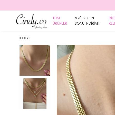
TÜM
%70 SEZON
BİL
ÜRÜNLER
SONU İNDİRİMİ !
KEL
KOLYE