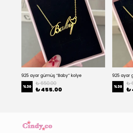
925 ayar gümüş ‘’Baby’’ kolye
925 ayar g
₺ 650.00
₺ 
%
30
%
30
₺ 455.00
₺