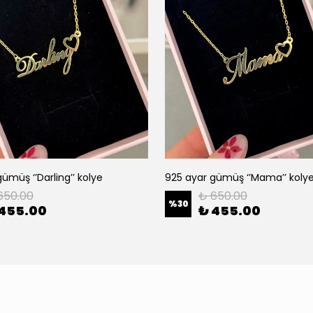
ümüş ‘’Darling’’ kolye
925 ayar gümüş ‘’Mama’’ koly
650.00
₺ 650.00
%
30
 455.00
₺ 455.00