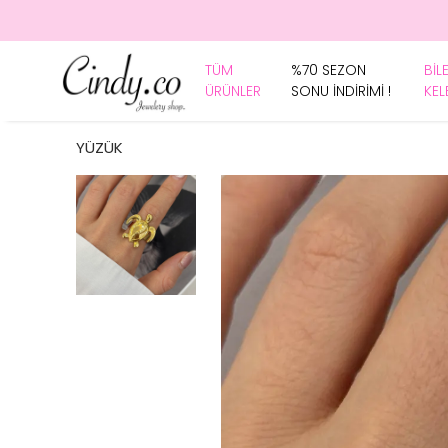
TÜM
%70 SEZON
BİL
ÜRÜNLER
SONU İNDİRİMİ !
KEL
YÜZÜK