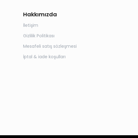
Hakkımızda
İletişim
Gizlilik Politikası
Mesafeli satış sözleşmesi
İptal & iade koşulları