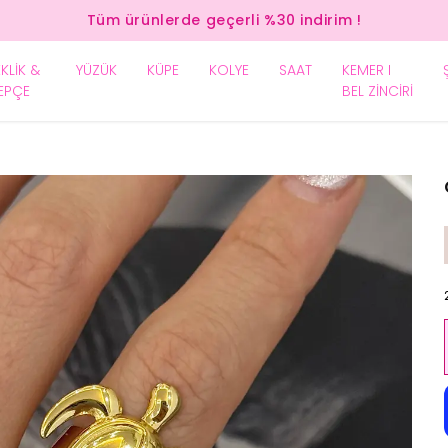
Tüm ürünlerde geçerli %30 indirim !
EKLİK &
YÜZÜK
KÜPE
KOLYE
SAAT
KEMER I
EPÇE
BEL ZİNCİRİ