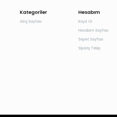
Kategoriler
Hesabım
Giriş Sayfası
Kayıt Ol
Hesabım Sayfası
Sepet Sayfası
Sipariş Takip