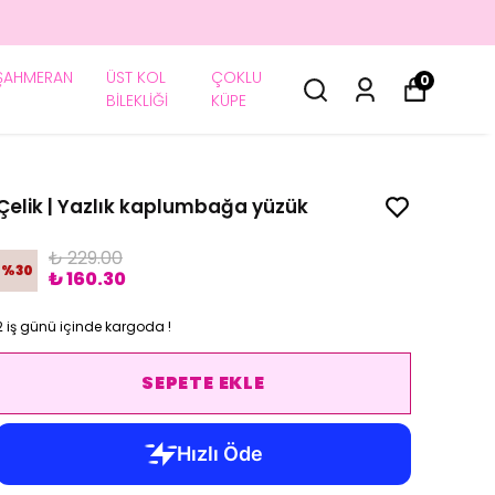
ŞAHMERAN
ÜST KOL
ÇOKLU
0
BİLEKLİĞİ
KÜPE
Çelik | Yazlık kaplumbağa yüzük
₺ 229.00
%
30
₺ 160.30
2 iş günü içinde kargoda !
SEPETE EKLE