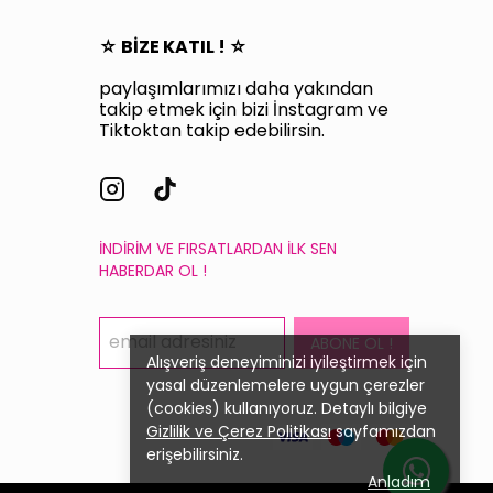
☆ BİZE KATIL ! ☆
paylaşımlarımızı daha yakından
takip etmek için bizi İnstagram ve
Tiktoktan takip edebilirsin.
İNDİRİM VE FIRSATLARDAN İLK SEN
HABERDAR OL !
ABONE OL !
Alışveriş deneyiminizi iyileştirmek için
yasal düzenlemelere uygun çerezler
(cookies) kullanıyoruz. Detaylı bilgiye
Gizlilik ve Çerez Politikası
sayfamızdan
erişebilirsiniz.
Anladım