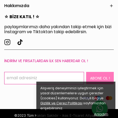
Hakkımızda
☆ BİZE KATIL ! ☆
paylaşımlarımızı daha yakından takip etmek için bizi
İnstagram ve Tiktoktan takip edebilirsin.
İNDİRİM VE FIRSATLARDAN İLK SEN HABERDAR OL !
ABONE OL !
Alışveriş deneyiminizi iyileştirmek için
yasal düzenlemelere uygun çerezler
(cookies) kullanıyoruz. Detaylı bilgiye
Gizlilik ve Çerez Politikası
sayfamızdan
erişebilirsiniz.
Anladım
©2023 Tüm Hakları Saklıdır - ikas E-Ticaret
Altyapısı ile