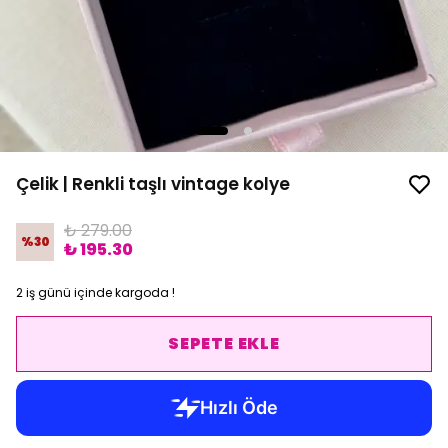
Çelik | Renkli taşlı vintage kolye
₺ 279.00
%
30
₺ 195.30
2 iş günü içinde kargoda !
SEPETE EKLE