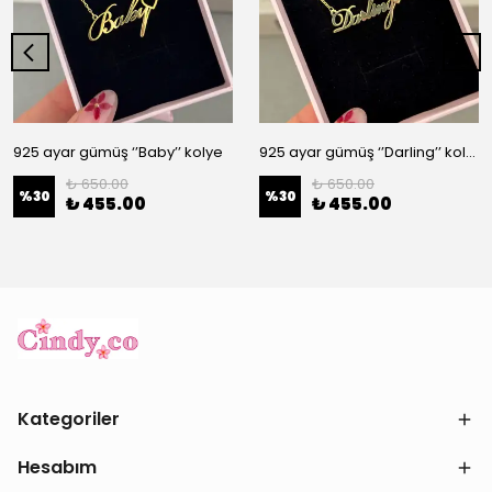
925 ayar gümüş ‘’Baby’’ kolye
925 ayar gümüş ‘’Darling’’ kolye
₺ 650.00
₺ 650.00
%
30
%
30
₺ 455.00
₺ 455.00
Kategoriler
Hesabım