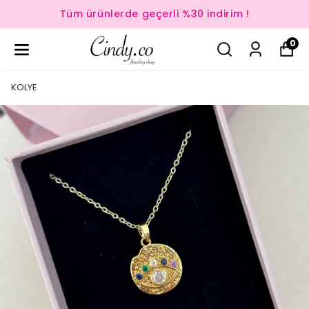
Tüm ürünlerde geçerli %30 indirim !
0
KOLYE