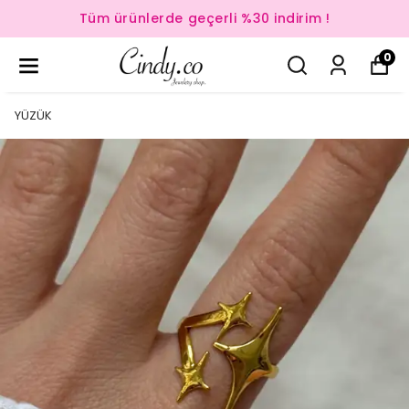
Tüm ürünlerde geçerli %30 indirim !
0
YÜZÜK