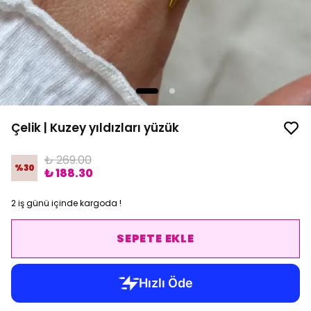
Çelik | Kuzey yıldızları yüzük
₺ 269.00
%
30
₺ 188.30
2 iş günü içinde kargoda !
SEPETE EKLE