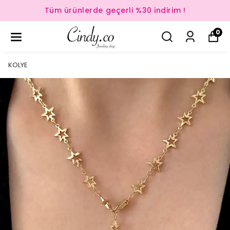
Tüm ürünlerde geçerli %30 indirim !
0
KOLYE