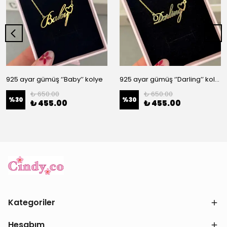
925 ayar gümüş ‘’Baby’’ kolye
925 ayar gümüş ‘’Darling’’ kolye
₺ 650.00
₺ 650.00
%
30
%
30
₺ 455.00
₺ 455.00
Kategoriler
Hesabım