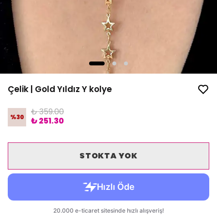
Çelik | Gold Yıldız Y kolye
₺ 359.00
%
30
₺ 251.30
STOKTA YOK