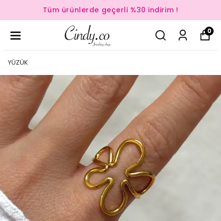
Tüm ürünlerde geçerli %30 indirim !
0
YÜZÜK