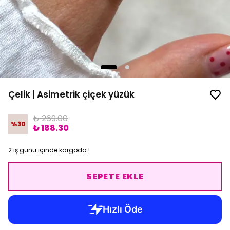
Çelik | Asimetrik çiçek yüzük
₺ 269.00
%
30
₺ 188.30
2 iş günü içinde kargoda !
SEPETE EKLE