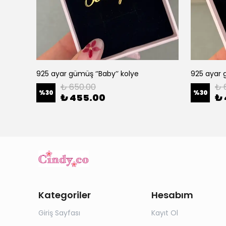
925 ayar gümüş ‘’Baby’’ kolye
925 ayar g
₺ 650.00
₺ 
%
30
%
30
₺ 455.00
₺
Kategoriler
Hesabım
Giriş Sayfası
Kayıt Ol