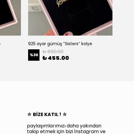
e
925 ayar gümüş ‘’Sisters’’ kolye
Antik si
₺ 650.00
%
30
%
30
₺ 455.00
☆ BİZE KATIL ! ☆
paylaşımlarımızı daha yakından
takip etmek için bizi İnstagram ve