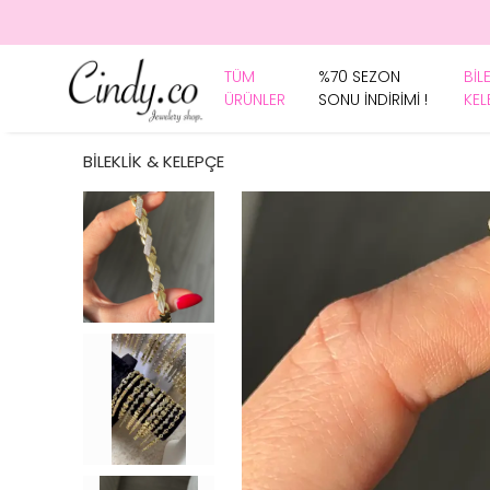
TÜM
%70 SEZON
BİL
ÜRÜNLER
SONU İNDİRİMİ !
KEL
BİLEKLİK & KELEPÇE