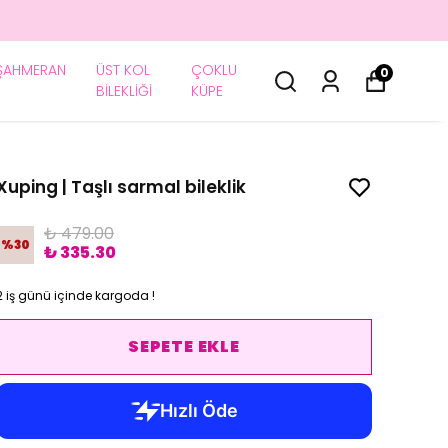
ŞAHMERAN
ÜST KOL
ÇOKLU
0
BİLEKLİĞİ
KÜPE
Xuping | Taşlı sarmal bileklik
₺ 479.00
%
30
₺ 335.30
2 iş günü içinde kargoda !
SEPETE EKLE