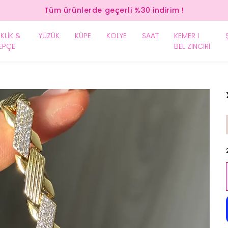
Tüm ürünlerde geçerli %30 indirim !
EKLİK &
YÜZÜK
KÜPE
KOLYE
SAAT
KEMER I
EPÇE
BEL ZİNCİRİ