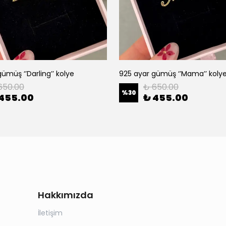
ümüş ‘’Darling’’ kolye
925 ayar gümüş ‘’Mama’’ koly
650.00
₺ 650.00
%
30
 455.00
₺ 455.00
Hakkımızda
İletişim