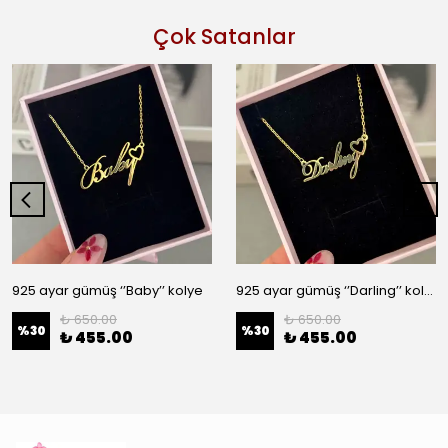
Çok Satanlar
925 ayar gümüş ‘’Baby’’ kolye
925 ayar gümüş ‘’Darling’’ kolye
₺ 650.00
₺ 650.00
%
30
%
30
₺ 455.00
₺ 455.00