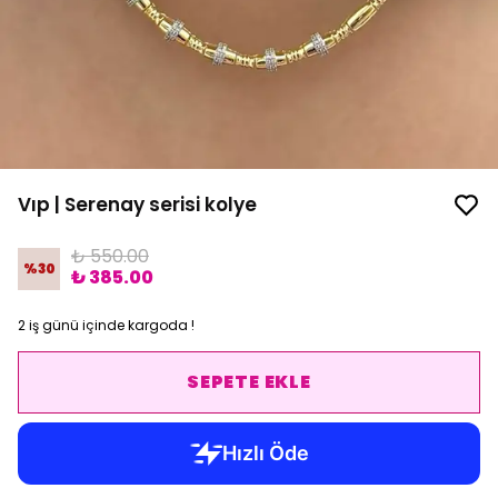
Vıp | Serenay serisi kolye
₺ 550.00
%
30
₺ 385.00
2 iş günü içinde kargoda !
SEPETE EKLE