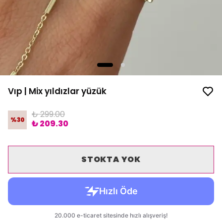
Vıp | Mix yıldızlar yüzük
₺ 299.00
%
30
₺ 209.30
STOKTA YOK