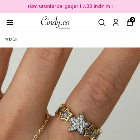
Tüm ürünlerde geçerli %30 indirim !
0
YÜZÜK