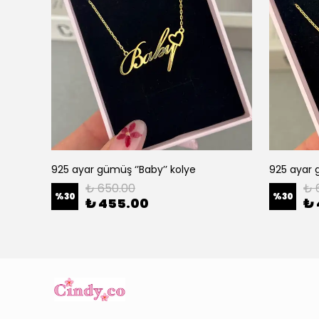
925 ayar gümüş ‘’Baby’’ kolye
925 ayar g
₺ 650.00
₺ 
%
30
%
30
₺ 455.00
₺