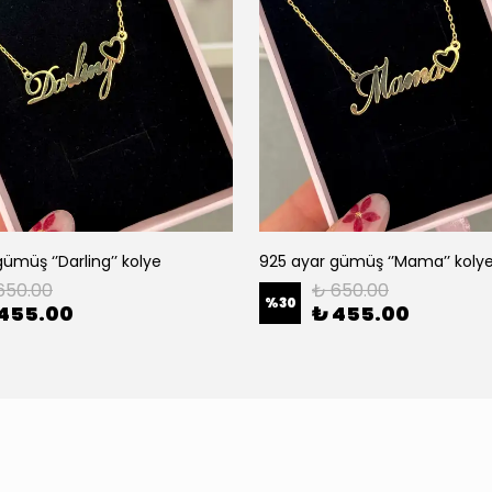
ümüş ‘’Darling’’ kolye
925 ayar gümüş ‘’Mama’’ koly
650.00
₺ 650.00
%
30
 455.00
₺ 455.00