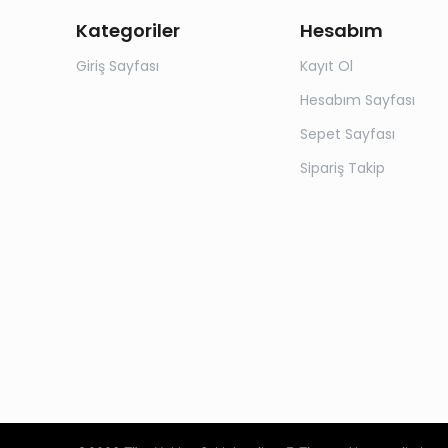
Kategoriler
Hesabım
Giriş Sayfası
Kayıt Ol
Hesabım Sayfası
Sepet Sayfası
Sipariş Takip