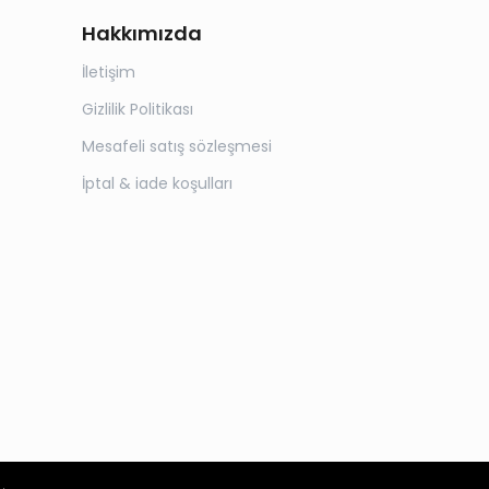
Hakkımızda
İletişim
Gizlilik Politikası
Mesafeli satış sözleşmesi
İptal & iade koşulları