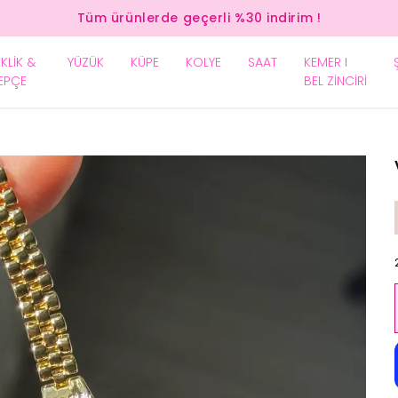
Tüm ürünlerde geçerli %30 indirim !
EKLİK &
YÜZÜK
KÜPE
KOLYE
SAAT
KEMER I
EPÇE
BEL ZİNCİRİ