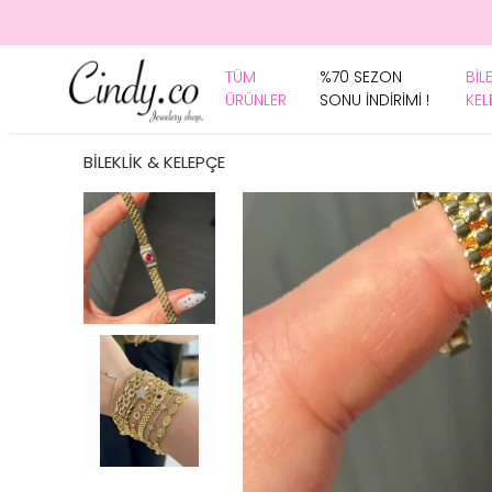
TÜM
%70 SEZON
BİL
ÜRÜNLER
SONU İNDİRİMİ !
KEL
BİLEKLİK & KELEPÇE