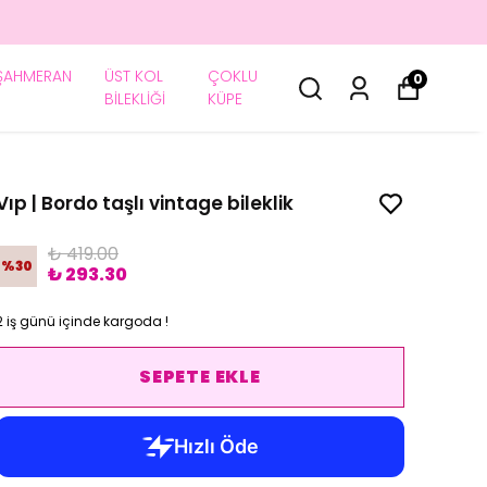
ŞAHMERAN
ÜST KOL
ÇOKLU
0
BİLEKLİĞİ
KÜPE
Vıp | Bordo taşlı vintage bileklik
₺ 419.00
%
30
₺ 293.30
2 iş günü içinde kargoda !
SEPETE EKLE