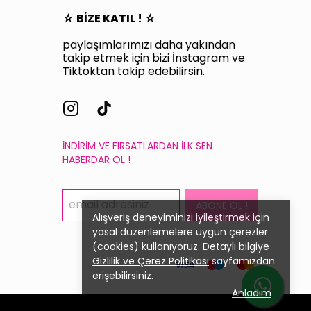
☆ BİZE KATIL ! ☆
paylaşımlarımızı daha yakından
takip etmek için bizi İnstagram ve
Tiktoktan takip edebilirsin.
İNDİRİM VE FIRSATLARDAN İLK SEN
HABERDAR OL !
ABONE OL !
Alışveriş deneyiminizi iyileştirmek için
yasal düzenlemelere uygun çerezler
(cookies) kullanıyoruz. Detaylı bilgiye
Gizlilik ve Çerez Politikası
sayfamızdan
erişebilirsiniz.
Anladım