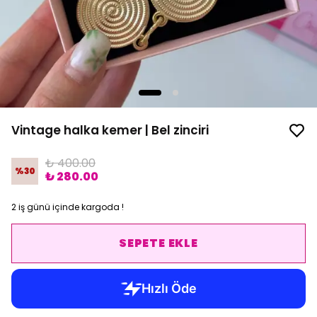
Vintage halka kemer | Bel zinciri
₺ 400.00
%
30
₺ 280.00
2 iş günü içinde kargoda !
SEPETE EKLE