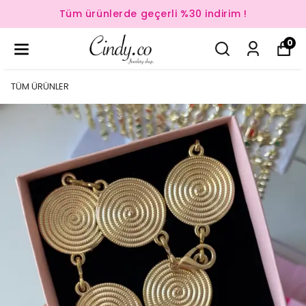
Tüm ürünlerde geçerli %30 indirim !
0
TÜM ÜRÜNLER