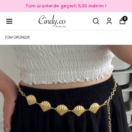
Tüm ürünlerde geçerli %30 indirim !
0
TÜM ÜRÜNLER