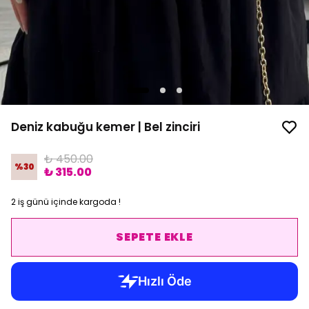
Deniz kabuğu kemer | Bel zinciri
₺ 450.00
%
30
₺ 315.00
2 iş günü içinde kargoda !
SEPETE EKLE