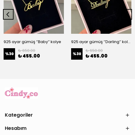
925 ayar gümüş ‘’Baby’’ kolye
925 ayar gümüş ‘’Darling’’ kolye
₺ 650.00
₺ 650.00
%
30
%
30
₺ 455.00
₺ 455.00
Kategoriler
Hesabım