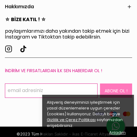
Hakkımızda
☆ BİZE KATIL ! ☆
paylaşımlarımızı daha yakından takip etmek için bizi
İnstagram ve Tiktoktan takip edebilirsin.
İNDİRİM VE FIRSATLARDAN İLK SEN HABERDAR OL !
ABONE OL !
Alışveriş deneyiminizi iyileştirmek için
yasal düzenlemelere uygun çerezler
(cookies) kullanıyoruz. Detaylı bilgiye
Gizlilik ve Çerez Politikası
sayfamızdan
erişebilirsiniz.
Anladım
©2023 Tüm Hakları Saklıdır - ikas E-Ticaret
Altyapısı ile