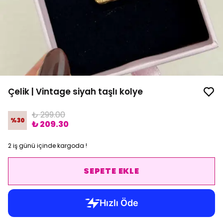
Çelik | Vintage siyah taşlı kolye
₺ 299.00
%
30
₺ 209.30
2 iş günü içinde kargoda !
SEPETE EKLE