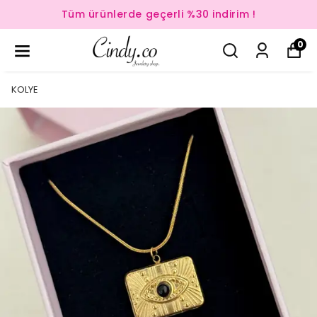
Tüm ürünlerde geçerli %30 indirim !
0
KOLYE