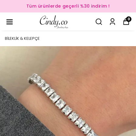
Tüm ürünlerde geçerli %30 indirim !
0
BİLEKLİK & KELEPÇE