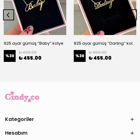
925 ayar gümüş ‘’Baby’’ kolye
925 ayar gümüş ‘’Darling’’ kolye
₺ 650.00
₺ 650.00
%
30
%
30
₺ 455.00
₺ 455.00
Kategoriler
Hesabım