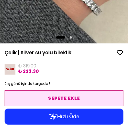
Çelik | Silver su yolu bileklik
₺ 319.00
%
30
₺ 223.30
2 iş günü içinde kargoda !
SEPETE EKLE