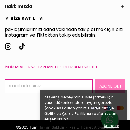
Hakkımızda
☆ BİZE KATIL ! ☆
paylaşımlarımızı daha yakından takip etmek için bizi
İnstagram ve Tiktoktan takip edebilirsin.
İNDİRİM VE FIRSATLARDAN İLK SEN HABERDAR OL !
ABONE OL !
Alışveriş deneyiminizi iyileştirmek için
yasal düzenlemelere uygun çerezler
(cookies) kullanıyoruz. Detaylı bilgiye
Gizlilik ve Çerez Politikası
sayfamızdan
erişebilirsiniz.
Anladım
©2023 Tüm Hakları Saklıdır - ikas E-Ticaret
Altyapısı ile