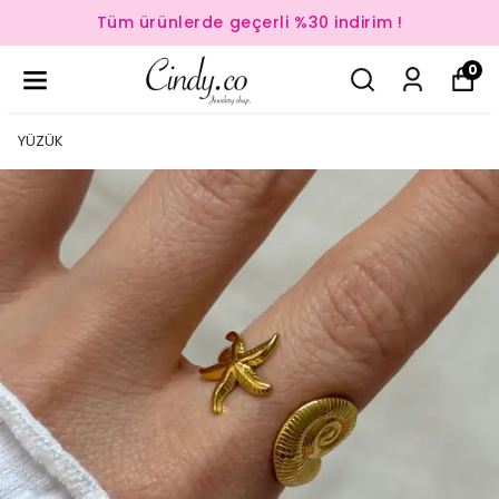
Tüm ürünlerde geçerli %30 indirim !
0
YÜZÜK