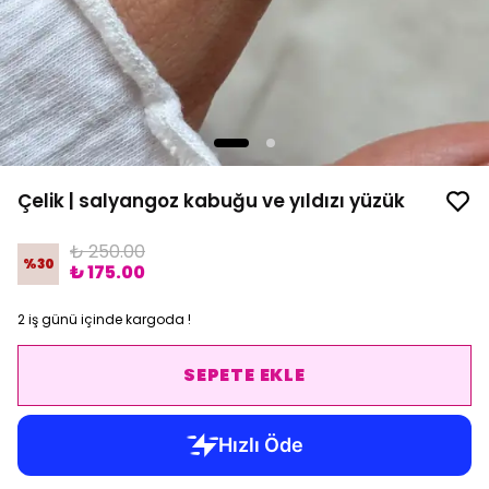
Çelik | salyangoz kabuğu ve yıldızı yüzük
₺ 250.00
%
30
₺ 175.00
2 iş günü içinde kargoda !
SEPETE EKLE