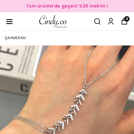
Tüm ürünlerde geçerli %30 indirim !
0
ŞAHMERAN