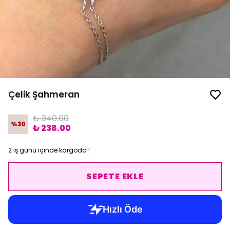
Çelik Şahmeran
₺ 340.00
%
30
₺ 238.00
2 iş günü içinde kargoda !
SEPETE EKLE